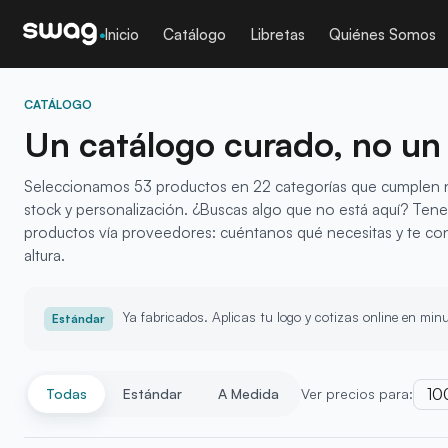
Inicio
Catálogo
Libretas
Quiénes Somos
CATÁLOGO
Un catálogo curado, no un
Seleccionamos
53
productos
en 22 categorías
que cumplen n
stock y personalización. ¿Buscas algo que no está aquí? Te
productos vía proveedores: cuéntanos qué necesitas y te con
altura.
Ya fabricados. Aplicas tu logo y cotizas online en min
Estándar
10
Todas
Estándar
A Medida
Ver precios para: