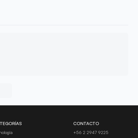
TEGORÍAS
CONTACTO
nología
+56 2 2947 9225