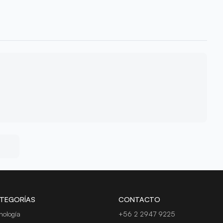
TEGORÍAS
CONTACTO
nología
+56 2 2947 9225