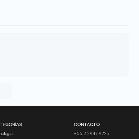
TEGORÍAS
CONTACTO
nología
+56 2 2947 9225