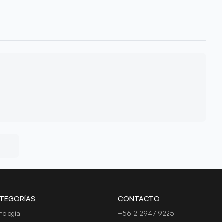
TEGORÍAS
CONTACTO
nología
+56 2 2947 9225